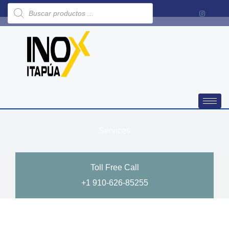
Búsqueda
Ir
de
al
productos
contenido
Services
Toll Free Call
+1 910-626-85255