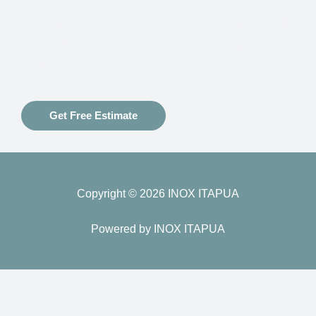
Lorem ipsum dolor sit amet, consectetur adipiscing elit.
Ut elit tellus, luctus nec ullamcorper mattis, pulvinar
dapibus leo.
Get Free Estimate
Copyright © 2026 INOX ITAPUA
Powered by INOX ITAPUA