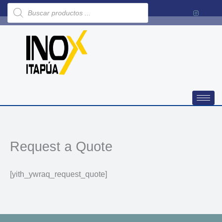
Búsqueda
Ir
de
al
productos
contenido
Request a Quote
[yith_ywraq_request_quote]