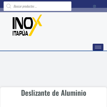
Búsqueda
Ir
de
al
productos
contenido
Deslizante de Aluminio